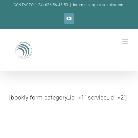
Skip
CONTACTO (+34) 636 56 45 53
|
informacion@esistemica.com
to
YouTube
content
[bookly-form category_id=»1″ service_id=»2″]