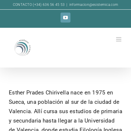
Skip
CONTACTO (+34) 636 56 45 53
|
informacion@esistemica.com
to
YouTube
content
Esther Prades Chirivella nace en 1975 en
Sueca, una población al sur de la ciudad de
Valencia. Allí cursa sus estudios de primaria
y secundaria hasta llegar a la Universidad
de Valencia, donde estudia Filología Inglesa