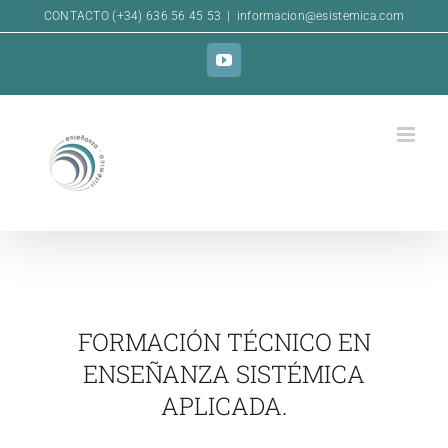
Skip
CONTACTO (+34) 636 56 45 53
|
informacion@esistemica.com
to
YouTube
content
FORMACIÓN TÉCNICO EN
ENSEÑANZA SISTÉMICA
APLICADA.