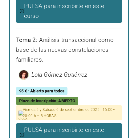
PULSA para inscribirte en este
curso
Tema 2:
Análisis transaccional como
base de las nuevas constelaciones
familiares.
Lola Gómez Gutiérrez
95 € · Abierto para todos
Plazo de inscripción: ABIERTO
Viernes 5 y Sábado 6 de septiembre de 2025 · 16:00–
20:00 h – 8 HORAS
PULSA para inscribirte en este